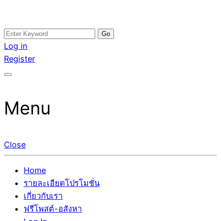
Skip
Search
อสังหาโพสต์ รีวิวเยอะ รับจ้างโพสต์ขายบ้าน รับจ้างโพสต์อสัง
รับจ้างโพสอสังหา ขายบ้าน อสังหาโพสต์ เชื่อถือได้จริง รับ
to
for:
Log in
หา แตกต่างอย่างตั้งใจ รับรองผล อันดับ1 การโพสต์ขายอสังหา
โพสต์ ที่ดิน กับทีมงานบริษัท ถูกและดีที่สุด ไม่มีค่านายหน้า
content
Register
กับทีมงานบริษัท บ้าน ที่ดิน คอนโด ติดGoogleหน้าแรกได้จริงๆ
ขายได้จริงๆ ช่วยสร้างโอกาสในการขายได้มากกว่า ที่เดียว ที่
ใน 7 วัน
กล้าการันตีผลงาน ประสบการณ์กว่า20ปี ทีมงานมืออาชีพ ช่วย
คุณขายบ้านมานาน ตัวจริง
Menu
Close
Home
รายละเอียดโปรโมชั่น
เกี่ยวกับเรา
ฟรีโพสต์-อสังหา