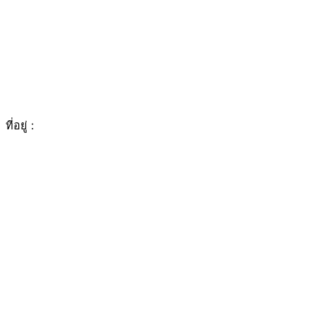
ที่อยู่ :