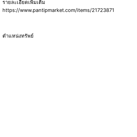
รายละเอียดเพิ่มเติม
https://www.pantipmarket.com/items/21723871
ตำแหน่งทรัพย์