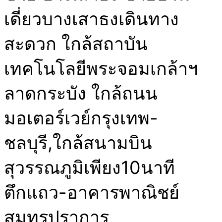
เดี่ยวบางเสาธงเดินทาง
สะดวก ใกล้สถาบัน
เทคโนโลยีพระจอมเกล้าฯ
ลาดกระบัง ใกล้ถนน
มอเตอร์เวย์กรุงเทพ-
ชลบุรี,ใกล้สนามบิน
สุวรรณภูมิเพียง10นาที
ตึกแถว-อาคารพาณิชย์
สมุทรปราการ