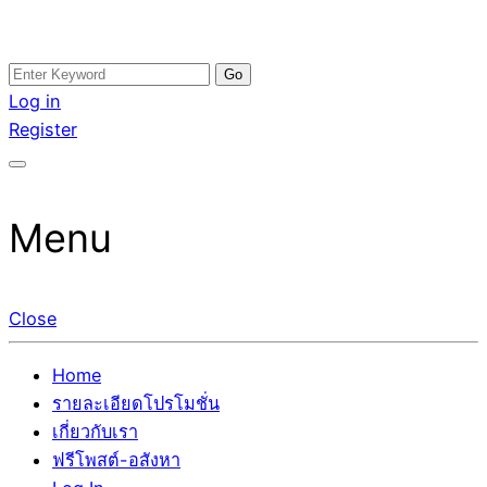
Skip
Search
อสังหาโพสต์ รีวิวเยอะ รับจ้างโพสต์ขายบ้าน รับจ้างโพสต์อสัง
รับจ้างโพสอสังหา ขายบ้าน อสังหาโพสต์ เชื่อถือได้จริง รับ
to
for:
Log in
หา แตกต่างอย่างตั้งใจ รับรองผล อันดับ1 การโพสต์ขายอสังหา
โพสต์ ที่ดิน กับทีมงานบริษัท ถูกและดีที่สุด ไม่มีค่านายหน้า
content
Register
กับทีมงานบริษัท บ้าน ที่ดิน คอนโด ติดGoogleหน้าแรกได้จริงๆ
ขายได้จริงๆ ช่วยสร้างโอกาสในการขายได้มากกว่า ที่เดียว ที่
ใน 7 วัน
กล้าการันตีผลงาน ประสบการณ์กว่า20ปี ทีมงานมืออาชีพ ช่วย
คุณขายบ้านมานาน ตัวจริง
Menu
Close
Home
รายละเอียดโปรโมชั่น
เกี่ยวกับเรา
ฟรีโพสต์-อสังหา