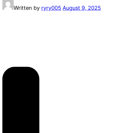
Written by
ryry005
August 9, 2025