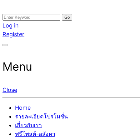
Skip
Search
อสังหาโพสต์ รีวิวเยอะ รับจ้างโพสต์ขายบ้าน รับจ้างโพสต
รับจ้างโพสอสังหา ขายบ้าน อสังหาโพสต์ เชื่อถือได้จริง รั
to
for:
Log in
ติดGoogleหน้าแรกได้จริงๆ ใน 7 วัน
เดียว ที่กล้าการันตีผลงาน ประสบการณ์กว่า20ปี ทีมงาน
content
Register
Menu
Close
Home
รายละเอียดโปรโมชั่น
เกี่ยวกับเรา
ฟรีโพสต์-อสังหา