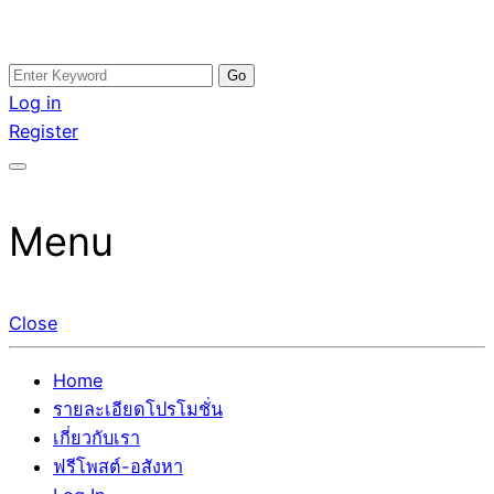
Skip
Search
อสังหาโพสต์ รีวิวเยอะ รับจ้างโพสต์ขายบ้าน รับจ้างโพสต์อสัง
รับจ้างโพสอสังหา ขายบ้าน อสังหาโพสต์ เชื่อถือได้จริง รับ
to
for:
Log in
หา แตกต่างอย่างตั้งใจ รับรองผล อันดับ1 การโพสต์ขายอสังหา
โพสต์ ที่ดิน กับทีมงานบริษัท ถูกและดีที่สุด ไม่มีค่านายหน้า
content
Register
กับทีมงานบริษัท บ้าน ที่ดิน คอนโด ติดGoogleหน้าแรกได้จริงๆ
ขายได้จริงๆ ช่วยสร้างโอกาสในการขายได้มากกว่า ที่เดียว ที่
ใน 7 วัน
กล้าการันตีผลงาน ประสบการณ์กว่า20ปี ทีมงานมืออาชีพ ช่วย
คุณขายบ้านมานาน ตัวจริง
Menu
Close
Home
รายละเอียดโปรโมชั่น
เกี่ยวกับเรา
ฟรีโพสต์-อสังหา