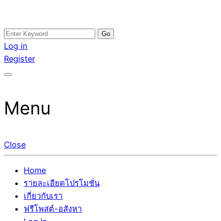
Skip
Search
อสังหาโพสต์ รีวิวเยอะ รับจ้างโพสต์ขายบ้าน รับจ้างโพสต์อสัง
รับจ้างโพสอสังหา ขายบ้าน อสังหาโพสต์ เชื่อถือได้จริง รับ
to
for:
Log in
หา แตกต่างอย่างตั้งใจ รับรองผล อันดับ1 การโพสต์ขายอสังหา
โพสต์ ที่ดิน กับทีมงานบริษัท ถูกและดีที่สุด ไม่มีค่านายหน้า
content
Register
กับทีมงานบริษัท บ้าน ที่ดิน คอนโด ติดGoogleหน้าแรกได้จริงๆ
ขายได้จริงๆ ช่วยสร้างโอกาสในการขายได้มากกว่า ที่เดียว ที่
ใน 7 วัน
กล้าการันตีผลงาน ประสบการณ์กว่า20ปี ทีมงานมืออาชีพ ช่วย
คุณขายบ้านมานาน ตัวจริง
Menu
Close
Home
รายละเอียดโปรโมชั่น
เกี่ยวกับเรา
ฟรีโพสต์-อสังหา