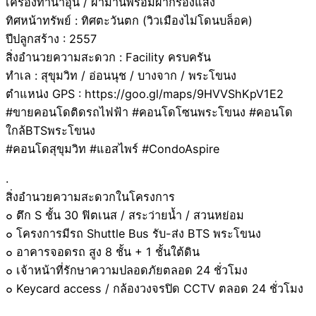
เครื่องทำน้ำอุ่น / ผ้าม่านพร้อมผ้ากรองแสง
ทิศหน้าทรัพย์ : ทิศตะวันตก (วิวเมืองไม่โดนบล็อค)
ปีปลูกสร้าง : 2557
สิ่งอำนวยความสะดวก : Facility ครบครัน
ทำเล : สุขุมวิท / อ่อนนุช / บางจาก / พระโขนง
ตำแหน่ง GPS : https://goo.gl/maps/9HVVShKpV1E2
#ขายคอนโดติดรถไฟฟ้า #คอนโดโซนพระโขนง #คอนโด
ใกล้BTSพระโขนง
#คอนโดสุขุมวิท #แอสไพร์ #CondoAspire
.
สิ่งอำนวยความสะดวกในโครงการ
๐ ตึก S ชั้น 30 ฟิตเนส / สระว่ายน้ำ / สวนหย่อม
๐ โครงการมีรถ Shuttle Bus รับ-ส่ง BTS พระโขนง
๐ อาคารจอดรถ สูง 8 ชั้น + 1 ชั้นใต้ดิน
๐ เจ้าหน้าที่รักษาความปลอดภัยตลอด 24 ชั่วโมง
๐ Keycard access / กล้องวงจรปิด CCTV ตลอด 24 ชั่วโมง