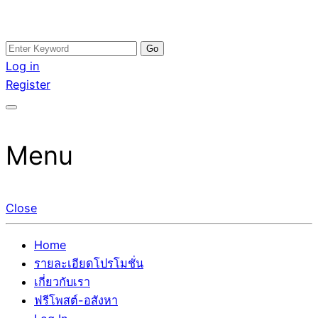
Skip
Search
อสังหาโพสต์ รีวิวเยอะ รับจ้างโพสต์ขายบ้าน รับจ้างโพสต์อสัง
รับจ้างโพสอสังหา ขายบ้าน อสังหาโพสต์ เชื่อถือได้จริง รับ
to
for:
Log in
หา แตกต่างอย่างตั้งใจ รับรองผล อันดับ1 การโพสต์ขายอสังหา
โพสต์ ที่ดิน กับทีมงานบริษัท ถูกและดีที่สุด ไม่มีค่านายหน้า
content
Register
กับทีมงานบริษัท บ้าน ที่ดิน คอนโด ติดGoogleหน้าแรกได้จริงๆ
ขายได้จริงๆ ช่วยสร้างโอกาสในการขายได้มากกว่า ที่เดียว ที่
ใน 7 วัน
กล้าการันตีผลงาน ประสบการณ์กว่า20ปี ทีมงานมืออาชีพ ช่วย
คุณขายบ้านมานาน ตัวจริง
Menu
Close
Home
รายละเอียดโปรโมชั่น
เกี่ยวกับเรา
ฟรีโพสต์-อสังหา