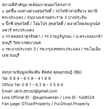
สถานที่สำคัญแวดล้อมภายนอกโครงการ
๐ จุดขึ้น-ลงทางด่วนสุขสวัสดิ์ / รถไฟฟ้าสายสีม่วง สถานี
พระประแดง / ถนนวงแหวนพระราม 2 บางประอิน
๐ บิ๊กซี สุขสวัสดิ์ / โฮมโปร สุขสวัสดิ์ / ตลาดไทยสมบูรณ์ส
แควร์ พระประแดง
๐ รร.พลอยจาตุรจินดา / รร.ราษฎร์บูรณะ / ม.พระจอมเกล้า
ธนบุรี วิทยาเขตบางมด
๐ รพ.บางประกอก 3 / รพ.กรุงเทพพระประแดง / รพ.ไอเอ็ม
เอช ธนบุรี
.
สอบถามข้อมูลเพิ่มเติม ติดต่อ คุณอุกฤษฎ์ (ฟุ้ย)
Tel. 0 8 4 – 6 5 8 – 4 1 6 9
Office Tel. 0 8 1 – 6 2 8 – 2 5 9 4
Email: ukrit.dtrust@gmail.com
Line Official ID : @supmuenlan / Line ID : fuii8524
Fan page: DTrustProperty / Fui.Dtrust.Property