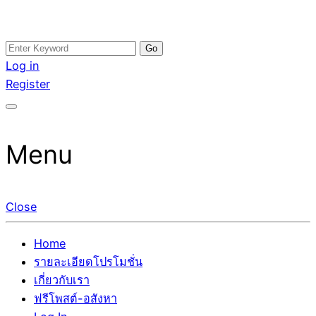
Skip
Search
อสังหาโพสต์ รีวิวเยอะ รับจ้างโพสต์ขายบ้าน รับจ้างโพสต์อสัง
รับจ้างโพสอสังหา ขายบ้าน อสังหาโพสต์ เชื่อถือได้จริง รับ
to
for:
Log in
หา แตกต่างอย่างตั้งใจ รับรองผล อันดับ1 การโพสต์ขายอสังหา
โพสต์ ที่ดิน กับทีมงานบริษัท ถูกและดีที่สุด ไม่มีค่านายหน้า
content
Register
กับทีมงานบริษัท บ้าน ที่ดิน คอนโด ติดGoogleหน้าแรกได้จริงๆ
ขายได้จริงๆ ช่วยสร้างโอกาสในการขายได้มากกว่า ที่เดียว ที่
ใน 7 วัน
กล้าการันตีผลงาน ประสบการณ์กว่า20ปี ทีมงานมืออาชีพ ช่วย
คุณขายบ้านมานาน ตัวจริง
Menu
Close
Home
รายละเอียดโปรโมชั่น
เกี่ยวกับเรา
ฟรีโพสต์-อสังหา