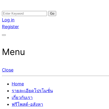
Skip
Search
อสังหาโพสต์ รีวิวเยอะ รับจ้างโพสต์ขายบ้าน รับจ้างโพสต
รับจ้างโพสอสังหา ขายบ้าน อสังหาโพสต์ เชื่อถือได้จริง รั
to
for:
Log in
ติดGoogleหน้าแรกได้จริงๆ ใน 7 วัน
เดียว ที่กล้าการันตีผลงาน ประสบการณ์กว่า20ปี ทีมงาน
content
Register
Menu
Close
Home
รายละเอียดโปรโมชั่น
เกี่ยวกับเรา
ฟรีโพสต์-อสังหา