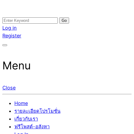
Skip
Search
อสังหาโพสต์ รีวิวเยอะ รับจ้างโพสต์ขายบ้าน รับจ้างโพสต์อสัง
รับจ้างโพสอสังหา ขายบ้าน อสังหาโพสต์ เชื่อถือได้จริง รับ
to
for:
Log in
หา แตกต่างอย่างตั้งใจ รับรองผล อันดับ1 การโพสต์ขายอสังหา
โพสต์ ที่ดิน กับทีมงานบริษัท ถูกและดีที่สุด ไม่มีค่านายหน้า
content
Register
กับทีมงานบริษัท บ้าน ที่ดิน คอนโด ติดGoogleหน้าแรกได้จริงๆ
ขายได้จริงๆ ช่วยสร้างโอกาสในการขายได้มากกว่า ที่เดียว ที่
ใน 7 วัน
กล้าการันตีผลงาน ประสบการณ์กว่า20ปี ทีมงานมืออาชีพ ช่วย
คุณขายบ้านมานาน ตัวจริง
Menu
Close
Home
รายละเอียดโปรโมชั่น
เกี่ยวกับเรา
ฟรีโพสต์-อสังหา