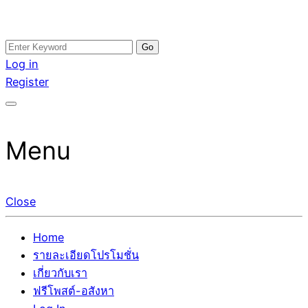
Skip
Search
อสังหาโพสต์ รีวิวเยอะ รับจ้างโพสต์ขายบ้าน รับจ้างโพสต์อสัง
รับจ้างโพสอสังหา ขายบ้าน อสังหาโพสต์ เชื่อถือได้จริง รับ
to
for:
Log in
หา แตกต่างอย่างตั้งใจ รับรองผล อันดับ1 การโพสต์ขายอสังหา
โพสต์ ที่ดิน กับทีมงานบริษัท ถูกและดีที่สุด ไม่มีค่านายหน้า
content
Register
กับทีมงานบริษัท บ้าน ที่ดิน คอนโด ติดGoogleหน้าแรกได้จริงๆ
ขายได้จริงๆ ช่วยสร้างโอกาสในการขายได้มากกว่า ที่เดียว ที่
ใน 7 วัน
กล้าการันตีผลงาน ประสบการณ์กว่า20ปี ทีมงานมืออาชีพ ช่วย
คุณขายบ้านมานาน ตัวจริง
Menu
Close
Home
รายละเอียดโปรโมชั่น
เกี่ยวกับเรา
ฟรีโพสต์-อสังหา