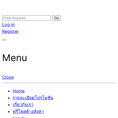
Skip
Search
อสังหาโพสต์ รีวิวเยอะ รับจ้างโพสต์ขายบ้าน รับจ้างโพสต์อสัง
รับจ้างโพสอสังหา ขายบ้าน อสังหาโพสต์ เชื่อถือได้จริง รับ
to
for:
Log in
หา แตกต่างอย่างตั้งใจ รับรองผล อันดับ1 การโพสต์ขายอสังหา
โพสต์ ที่ดิน กับทีมงานบริษัท ถูกและดีที่สุด ไม่มีค่านายหน้า
content
Register
กับทีมงานบริษัท บ้าน ที่ดิน คอนโด ติดGoogleหน้าแรกได้จริงๆ
ขายได้จริงๆ ช่วยสร้างโอกาสในการขายได้มากกว่า ที่เดียว ที่
ใน 7 วัน
กล้าการันตีผลงาน ประสบการณ์กว่า20ปี ทีมงานมืออาชีพ ช่วย
คุณขายบ้านมานาน ตัวจริง
Menu
Close
Home
รายละเอียดโปรโมชั่น
เกี่ยวกับเรา
ฟรีโพสต์-อสังหา