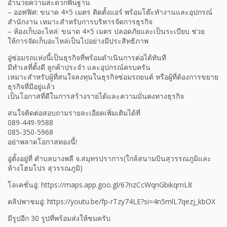
อำนวยความสะดวกพื้นฐาน
– ออฟฟิศ: ขนาด 4×5 เมตร ติดตั้งแอร์ พร้อมโต๊ะทำงานและอุปกรณ์
สำนักงาน เหมาะสำหรับการบริหารจัดการธุรกิจ
– ห้องเก็บอะไหล่: ขนาด 4×5 เมตร ปลอดภัยและเป็นระเบียบ ช่วย
ให้การจัดเก็บอะไหล่เป็นไปอย่างมีประสิทธิภาพ
อู่ซ่อมรถแห่งนี้เป็นธุรกิจที่พร้อมดำเนินการต่อได้ทันที
มีทำเลที่ตั้งดี ลูกค้าประจำ และอุปกรณ์ครบครัน
เหมาะสำหรับผู้ที่สนใจลงทุนในธุรกิจซ่อมรถยนต์ หรือผู้ที่ต้องการขยาย
ธุรกิจที่มีอยู่แล้ว
เป็นโอกาสที่ดีในการสร้างรายได้และความมั่นคงทางธุรกิจ
สนใจติดต่อสอบถามรายละเอียดเพิ่มเติมได้ที่
089-449-9588
085-350-5968
อย่าพลาดโอกาสทองนี้!
อู่ตั้งอยู่ที่ ตำบลบางพลี จ.สมุทรปราการ(ใกล้สนามบินสุวรรณภูมิและ
ห้างโฮมโปร สุวรรณภูมิ)
โลเคชั่นอู่: https://maps.app.goo.gl/67nzCcWqnGbikqmL8
คลิปพาชมอู่: https://youtu.be/fp-rTzy74LE?si=4n5mlL7qezj_kbOX
มีรูปอีก 30 รูปที่พร้อมส่งให้ชมครับ