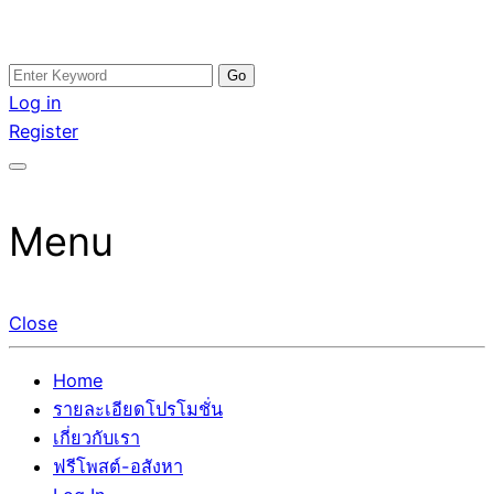
Skip
Search
อสังหาโพสต์ รีวิวเยอะ รับจ้างโพสต์ขายบ้าน รับจ้างโพสต์อสัง
รับจ้างโพสอสังหา ขายบ้าน อสังหาโพสต์ เชื่อถือได้จริง รับ
to
for:
Log in
หา แตกต่างอย่างตั้งใจ รับรองผล อันดับ1 การโพสต์ขายอสังหา
โพสต์ ที่ดิน กับทีมงานบริษัท ถูกและดีที่สุด ไม่มีค่านายหน้า
content
Register
กับทีมงานบริษัท บ้าน ที่ดิน คอนโด ติดGoogleหน้าแรกได้จริงๆ
ขายได้จริงๆ ช่วยสร้างโอกาสในการขายได้มากกว่า ที่เดียว ที่
ใน 7 วัน
กล้าการันตีผลงาน ประสบการณ์กว่า20ปี ทีมงานมืออาชีพ ช่วย
คุณขายบ้านมานาน ตัวจริง
Menu
Close
Home
รายละเอียดโปรโมชั่น
เกี่ยวกับเรา
ฟรีโพสต์-อสังหา