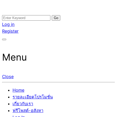
Skip
Search
อสังหาโพสต์ รีวิวเยอะ รับจ้างโพสต์ขายบ้าน รับจ้างโพสต์อสัง
รับจ้างโพสอสังหา ขายบ้าน อสังหาโพสต์ เชื่อถือได้จริง รับ
to
for:
Log in
หา แตกต่างอย่างตั้งใจ รับรองผล อันดับ1 การโพสต์ขายอสังหา
โพสต์ ที่ดิน กับทีมงานบริษัท ถูกและดีที่สุด ไม่มีค่านายหน้า
content
Register
กับทีมงานบริษัท บ้าน ที่ดิน คอนโด ติดGoogleหน้าแรกได้จริงๆ
ขายได้จริงๆ ช่วยสร้างโอกาสในการขายได้มากกว่า ที่เดียว ที่
ใน 7 วัน
กล้าการันตีผลงาน ประสบการณ์กว่า20ปี ทีมงานมืออาชีพ ช่วย
คุณขายบ้านมานาน ตัวจริง
Menu
Close
Home
รายละเอียดโปรโมชั่น
เกี่ยวกับเรา
ฟรีโพสต์-อสังหา