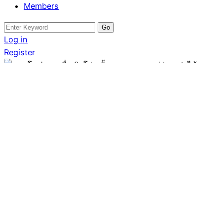
Members
Search
for:
Log in
Register
คอนโด
คอนโดประชาชื่น วิวโล่ง
ชั้นสูง ราคาเบา ปล่อยเช่า
ได้เลย
Written by
May Realty8
July 18, 2025