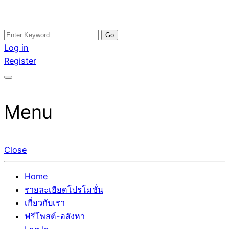
Skip
Search
อสังหาโพสต์ รีวิวเยอะ รับจ้างโพสต์ขายบ้าน รับจ้างโพสต์อสัง
รับจ้างโพสอสังหา ขายบ้าน อสังหาโพสต์ เชื่อถือได้จริง รับ
to
for:
Log in
หา แตกต่างอย่างตั้งใจ รับรองผล อันดับ1 การโพสต์ขายอสังหา
โพสต์ ที่ดิน กับทีมงานบริษัท ถูกและดีที่สุด ไม่มีค่านายหน้า
content
Register
กับทีมงานบริษัท บ้าน ที่ดิน คอนโด ติดGoogleหน้าแรกได้จริงๆ
ขายได้จริงๆ ช่วยสร้างโอกาสในการขายได้มากกว่า ที่เดียว ที่
ใน 7 วัน
กล้าการันตีผลงาน ประสบการณ์กว่า20ปี ทีมงานมืออาชีพ ช่วย
คุณขายบ้านมานาน ตัวจริง
Menu
Close
Home
รายละเอียดโปรโมชั่น
เกี่ยวกับเรา
ฟรีโพสต์-อสังหา