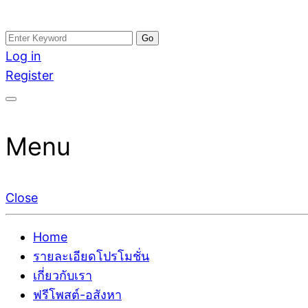
Skip
Search
อสังหาโพสต์ รีวิวเยอะ รับจ้างโพสต์ขายบ้าน รับจ้างโพสต
รับจ้างโพสอสังหา ขายบ้าน อสังหาโพสต์ เชื่อถือได้จริง รั
to
for:
Log in
ติดGoogleหน้าแรกได้จริงๆ ใน 7 วัน
เดียว ที่กล้าการันตีผลงาน ประสบการณ์กว่า20ปี ทีมงาน
content
Register
Menu
Close
Home
รายละเอียดโปรโมชั่น
เกี่ยวกับเรา
ฟรีโพสต์-อสังหา