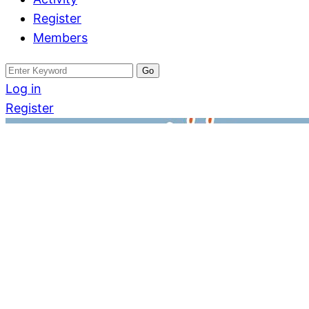
Register
Members
Search
for:
Log in
Register