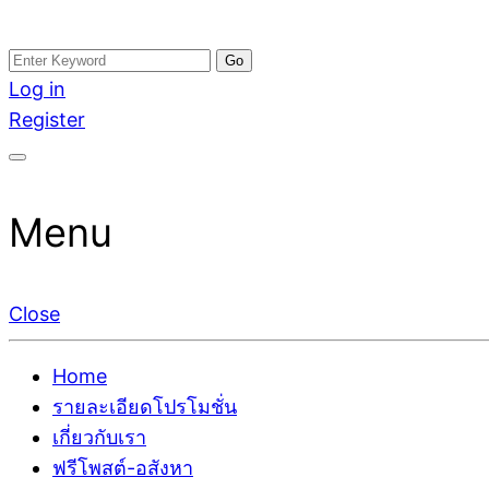
Skip
Search
อสังหาโพสต์ รีวิวเยอะ รับจ้างโพสต์ขายบ้าน รับจ้างโพสต
รับจ้างโพสอสังหา ขายบ้าน อสังหาโพสต์ เชื่อถือได้จริง รั
to
for:
Log in
ติดGoogleหน้าแรกได้จริงๆ ใน 7 วัน
เดียว ที่กล้าการันตีผลงาน ประสบการณ์กว่า20ปี ทีมงาน
content
Register
Menu
Close
Home
รายละเอียดโปรโมชั่น
เกี่ยวกับเรา
ฟรีโพสต์-อสังหา