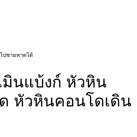
ินไปชายหาดได้
ินแบ้งก์ หัวหิน
ด หัวหินคอนโดเดิน