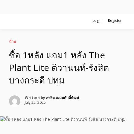
Skip
Log in
Register
รับจ้างโพสอสังหา ขายบ้าน อสังหาโพสต์ เชื่อถือได้จริง รับโพสต์ ที่ดิน
to
อสังหาโพสต์ รีวิวเยอะ รับจ้างโพสต์ขาย
กับทีมงานบริษัท ถูกและดีที่สุด ไม่มีค่านายหน้า ขายได้จริงๆ ช่วยสร้าง
content
โอกาสในการขายได้มากกว่า ที่เดียว ที่กล้าการันตีผลงาน ประสบการณ์
กว่า20ปี ทีมงานมืออาชีพ ช่วยคุณขายบ้านมานาน ตัวจริง
บ้าน รับจ้างโพสต์อสังหา แตกต่างอย่าง
บ้าน
ซื้อ 1หลัง แถม1 หลัง The
ตั้งใจ รับรองผล อันดับ1 การโพสต์ขายอสัง
Plant Lite ติวานนท์-รังสิต
หา กับทีมงานบริษัท บ้าน ที่ดิน คอนโด
บางกระดี ปทุม
ติดGoogleหน้าแรกได้จริงๆ ใน 7 วัน
Written by
สาธิต สงวนศักดิ์พัฒน์
July 22, 2025