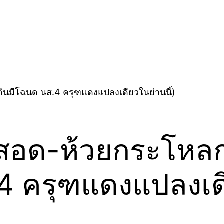
ม่สอด-ห้วยกระโหล
.4 ครุฑแดงแปลงเดี