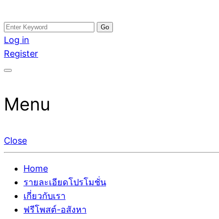
Skip
Search
อสังหาโพสต์ รีวิวเยอะ รับจ้างโพสต์ขายบ้าน รับจ้างโพสต
รับจ้างโพสอสังหา ขายบ้าน อสังหาโพสต์ เชื่อถือได้จริง รั
to
for:
Log in
ติดGoogleหน้าแรกได้จริงๆ ใน 7 วัน
เดียว ที่กล้าการันตีผลงาน ประสบการณ์กว่า20ปี ทีมงาน
content
Register
Menu
Close
Home
รายละเอียดโปรโมชั่น
เกี่ยวกับเรา
ฟรีโพสต์-อสังหา