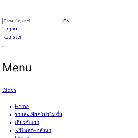
Skip
Search
อสังหาโพสต์ รีวิวเยอะ รับจ้างโพสต์ขายบ้าน รับจ้างโพสต์อสัง
รับจ้างโพสอสังหา ขายบ้าน อสังหาโพสต์ เชื่อถือได้จริง รับ
to
for:
Log in
หา แตกต่างอย่างตั้งใจ รับรองผล อันดับ1 การโพสต์ขายอสังหา
โพสต์ ที่ดิน กับทีมงานบริษัท ถูกและดีที่สุด ไม่มีค่านายหน้า
content
Register
กับทีมงานบริษัท บ้าน ที่ดิน คอนโด ติดGoogleหน้าแรกได้จริงๆ
ขายได้จริงๆ ช่วยสร้างโอกาสในการขายได้มากกว่า ที่เดียว ที่
ใน 7 วัน
กล้าการันตีผลงาน ประสบการณ์กว่า20ปี ทีมงานมืออาชีพ ช่วย
คุณขายบ้านมานาน ตัวจริง
Menu
Close
Home
รายละเอียดโปรโมชั่น
เกี่ยวกับเรา
ฟรีโพสต์-อสังหา