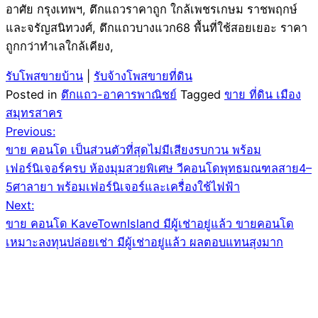
อาศัย กรุงเทพฯ, ตึกแถวราคาถูก ใกล้เพชรเกษม ราชพฤกษ์
และจรัญสนิทวงศ์, ตึกแถวบางแวก68 พื้นที่ใช้สอยเยอะ ราคา
ถูกกว่าทำเลใกล้เคียง,
รับโพสขายบ้าน
|
รับจ้างโพสขายที่ดิน
Posted in
ตึกแถว-อาคารพาณิชย์
Tagged
ขาย ที่ดิน เมือง
สมุทรสาคร
Post
Previous:
ขาย คอนโด เป็นส่วนตัวที่สุดไม่มีเสียงรบกวน พร้อม
navigation
เฟอร์นิเจอร์ครบ ห้องมุมสวยพิเศษ วีคอนโดพุทธมณฑลสาย4–
5ศาลายา พร้อมเฟอร์นิเจอร์และเครื่องใช้ไฟฟ้า
Next:
ขาย คอนโด KaveTownIsland มีผู้เช่าอยู่แล้ว ขายคอนโด
เหมาะลงทุนปล่อยเช่า มีผู้เช่าอยู่แล้ว ผลตอบแทนสุงมาก
Leave a Reply