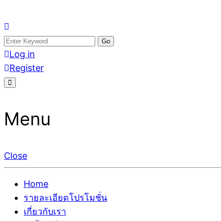
Skip
อสังหาโพสต์ รีวิวเยอะ รับจ้างโพสต์ขายบ้าน รับจ้างโพสต
รับจ้างโพสอสังหา ขายบ้าน อสังหาโพสต์ เชื่อถือได้จริง รั
to
Search
ติดGoogleหน้าแรกได้จริงๆ ใน 7 วัน
เดียว ที่กล้าการันตีผลงาน ประสบการณ์กว่า20ปี ทีมงาน
content
for:
Log in
Register
Menu
Close
Home
รายละเอียดโปรโมชั่น
เกี่ยวกับเรา