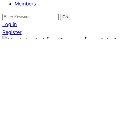
Members
Search
for:
Log in
Register
คอนโด
(ต่ำกว่าประเมิน & โอนฟรี)
ขายคอนโดศุภาลัย วิสต้า
แอท ห้าแยกปากเกร
Written by
โดม รัชดา
August 7, 2025