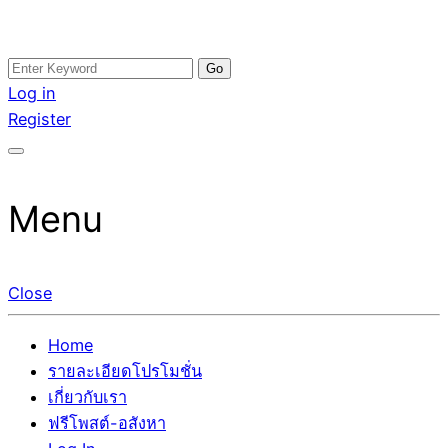
Skip
Search
อสังหาโพสต์ รีวิวเยอะ รับจ้างโพสต์ขายบ้าน รับจ้างโพสต์อสัง
รับจ้างโพสอสังหา ขายบ้าน อสังหาโพสต์ เชื่อถือได้จริง รับ
to
for:
Log in
หา แตกต่างอย่างตั้งใจ รับรองผล อันดับ1 การโพสต์ขายอสังหา
โพสต์ ที่ดิน กับทีมงานบริษัท ถูกและดีที่สุด ไม่มีค่านายหน้า
content
Register
กับทีมงานบริษัท บ้าน ที่ดิน คอนโด ติดGoogleหน้าแรกได้จริงๆ
ขายได้จริงๆ ช่วยสร้างโอกาสในการขายได้มากกว่า ที่เดียว ที่
ใน 7 วัน
กล้าการันตีผลงาน ประสบการณ์กว่า20ปี ทีมงานมืออาชีพ ช่วย
คุณขายบ้านมานาน ตัวจริง
Menu
Close
Home
รายละเอียดโปรโมชั่น
เกี่ยวกับเรา
ฟรีโพสต์-อสังหา