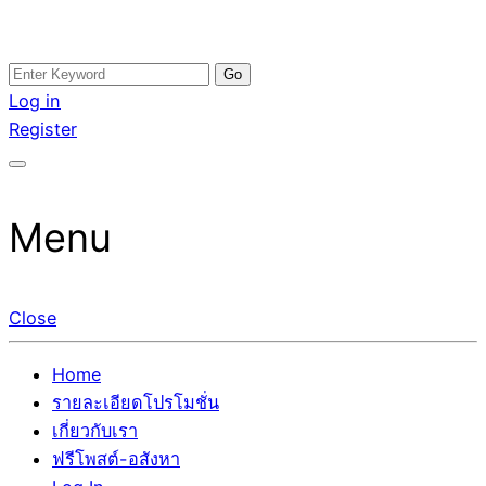
Skip
Search
อสังหาโพสต์ รีวิวเยอะ รับจ้างโพสต์ขายบ้าน รับจ้างโพสต์อสัง
รับจ้างโพสอสังหา ขายบ้าน อสังหาโพสต์ เชื่อถือได้จริง รับ
to
for:
Log in
หา แตกต่างอย่างตั้งใจ รับรองผล อันดับ1 การโพสต์ขายอสังหา
โพสต์ ที่ดิน กับทีมงานบริษัท ถูกและดีที่สุด ไม่มีค่านายหน้า
content
Register
กับทีมงานบริษัท บ้าน ที่ดิน คอนโด ติดGoogleหน้าแรกได้จริงๆ
ขายได้จริงๆ ช่วยสร้างโอกาสในการขายได้มากกว่า ที่เดียว ที่
ใน 7 วัน
กล้าการันตีผลงาน ประสบการณ์กว่า20ปี ทีมงานมืออาชีพ ช่วย
คุณขายบ้านมานาน ตัวจริง
Menu
Close
Home
รายละเอียดโปรโมชั่น
เกี่ยวกับเรา
ฟรีโพสต์-อสังหา