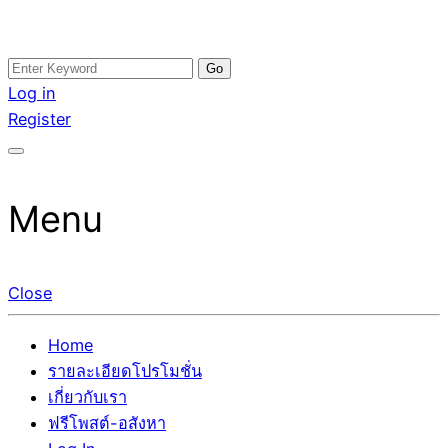
Skip
Search
อสังหาโพสต์ รีวิวเยอะ รับจ้างโพสต์ขายบ้าน รับจ้างโพสต์อสัง
รับจ้างโพสอสังหา ขายบ้าน อสังหาโพสต์ เชื่อถือได้จริง รับ
to
for:
Log in
หา แตกต่างอย่างตั้งใจ รับรองผล อันดับ1 การโพสต์ขายอสังหา
โพสต์ ที่ดิน กับทีมงานบริษัท ถูกและดีที่สุด ไม่มีค่านายหน้า
content
Register
กับทีมงานบริษัท บ้าน ที่ดิน คอนโด ติดGoogleหน้าแรกได้จริงๆ
ขายได้จริงๆ ช่วยสร้างโอกาสในการขายได้มากกว่า ที่เดียว ที่
ใน 7 วัน
กล้าการันตีผลงาน ประสบการณ์กว่า20ปี ทีมงานมืออาชีพ ช่วย
คุณขายบ้านมานาน ตัวจริง
Menu
Close
Home
รายละเอียดโปรโมชั่น
เกี่ยวกับเรา
ฟรีโพสต์-อสังหา