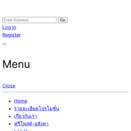
Skip
Search
อสังหาโพสต์ รีวิวเยอะ รับจ้างโพสต์ขายบ้าน รับจ้างโพสต์อสัง
รับจ้างโพสอสังหา ขายบ้าน อสังหาโพสต์ เชื่อถือได้จริง รับ
to
for:
Log in
หา แตกต่างอย่างตั้งใจ รับรองผล อันดับ1 การโพสต์ขายอสังหา
โพสต์ ที่ดิน กับทีมงานบริษัท ถูกและดีที่สุด ไม่มีค่านายหน้า
content
Register
กับทีมงานบริษัท บ้าน ที่ดิน คอนโด ติดGoogleหน้าแรกได้จริงๆ
ขายได้จริงๆ ช่วยสร้างโอกาสในการขายได้มากกว่า ที่เดียว ที่
ใน 7 วัน
กล้าการันตีผลงาน ประสบการณ์กว่า20ปี ทีมงานมืออาชีพ ช่วย
คุณขายบ้านมานาน ตัวจริง
Menu
Close
Home
รายละเอียดโปรโมชั่น
เกี่ยวกับเรา
ฟรีโพสต์-อสังหา