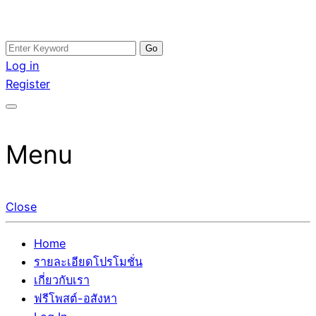
Skip
Search
อสังหาโพสต์ รีวิวเยอะ รับจ้างโพสต์ขายบ้าน รับจ้างโพสต์อสัง
รับจ้างโพสอสังหา ขายบ้าน อสังหาโพสต์ เชื่อถือได้จริง รับ
to
for:
Log in
หา แตกต่างอย่างตั้งใจ รับรองผล อันดับ1 การโพสต์ขายอสังหา
โพสต์ ที่ดิน กับทีมงานบริษัท ถูกและดีที่สุด ไม่มีค่านายหน้า
content
Register
กับทีมงานบริษัท บ้าน ที่ดิน คอนโด ติดGoogleหน้าแรกได้จริงๆ
ขายได้จริงๆ ช่วยสร้างโอกาสในการขายได้มากกว่า ที่เดียว ที่
ใน 7 วัน
กล้าการันตีผลงาน ประสบการณ์กว่า20ปี ทีมงานมืออาชีพ ช่วย
คุณขายบ้านมานาน ตัวจริง
Menu
Close
Home
รายละเอียดโปรโมชั่น
เกี่ยวกับเรา
ฟรีโพสต์-อสังหา