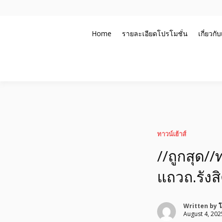
Skip
to
Home
รายละเอียดโปรโมชั่น
เกี่ยวกั
content
รับจ้างโพสอสังหา ขายบ้าน อสังหาโพสต์ เชื่อถือได้จริง รั
อสังหาโพสต์ รีวิวเยอ
ประสบการณ์กว่า20ปี ทีมงานมืออาชีพ ช่วยคุณขายบ้านมา
อย่างตั้งใจ รับรองผล
คอนโด ติดGoogleหน้
ทาวน์เฮ้าส์
//ถูกสุด//
แถวถ.รังส
Written by
โ
August 4, 202