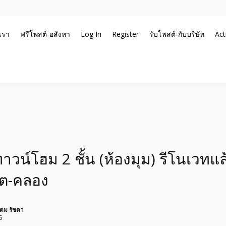
บเรา
ฟรีโพสต์-อสังหา
Log In
Register
รับโพสต์-กับบริษัท
Act
บโพสต์ ที่ดิน กับทีมงานบริษัท ถูกและดีที่สุด ไม่มีค่านายหน้า ขายได้จริงๆ 
ะ รับจ้างโพสต์ขายบ้าน รับจ
นาน ตัวจริง
 อันดับ1 การโพสต์ขายอสังหา 
าแรกได้จริงๆ ใน 7 วัน
ทาวน์โฮม 2 ชั้น (ห้องมุม) รีโนเวทแล
ิต-คลอง
ดม รัชดา
5