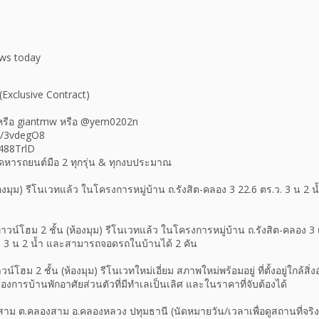
ews today
(Exclusive Contract)
 หรือ giantmw หรือ @yem0202n
ly/3vdegO8
/488TrlD
จัดหารถยนต์มือ 2 ทุกรุ่น & ทุกงบประมาณ
องมุม) รีโนเวทแล้ว ในโครงการหมู่บ้าน ถ.รังสิต-คลอง 3 22.6 ตร.ว. 3 น 2 
น์โฮม 2 ชั้น (ห้องมุม) รีโนเวทแล้ว ในโครงการหมู่บ้าน ถ.รังสิต-คลอง 3 เนื้อ
 3 น 2 น้ำ และสามารถจอดรถในบ้านได้ 2 คัน
าวน์โฮม 2 ชั้น (ห้องมุม) รีโนเวทใหม่เอี่ยม สภาพใหม่พร้อมอยู่ ที่ตั้งอยู่ใก
่ต้องการบ้านพักอาศัยส่วนตัวที่มีทำเลเป็นเลิศ และในราคาที่จับต้องได้
องสาม ต.คลองสาม อ.คลองหลวง ปทุมธานี (นัดหมายวัน/เวลาเพื่อดูสถานที่จริง