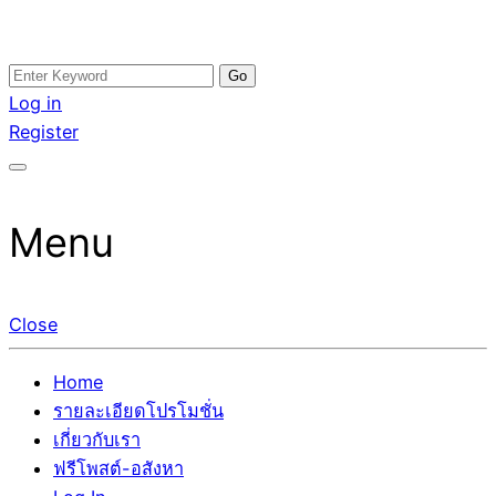
Skip
Search
อสังหาโพสต์ รีวิวเยอะ รับจ้างโพสต์ขายบ้าน รับจ้างโพสต์อสัง
รับจ้างโพสอสังหา ขายบ้าน อสังหาโพสต์ เชื่อถือได้จริง รับ
to
for:
Log in
หา แตกต่างอย่างตั้งใจ รับรองผล อันดับ1 การโพสต์ขายอสังหา
โพสต์ ที่ดิน กับทีมงานบริษัท ถูกและดีที่สุด ไม่มีค่านายหน้า
content
Register
กับทีมงานบริษัท บ้าน ที่ดิน คอนโด ติดGoogleหน้าแรกได้จริงๆ
ขายได้จริงๆ ช่วยสร้างโอกาสในการขายได้มากกว่า ที่เดียว ที่
ใน 7 วัน
กล้าการันตีผลงาน ประสบการณ์กว่า20ปี ทีมงานมืออาชีพ ช่วย
คุณขายบ้านมานาน ตัวจริง
Menu
Close
Home
รายละเอียดโปรโมชั่น
เกี่ยวกับเรา
ฟรีโพสต์-อสังหา