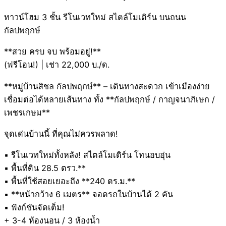
ทาวน์โฮม 3 ชั้น รีโนเวทใหม่ สไตล์โมเดิร์น บนถนน
กัลปพฤกษ์
**สวย ครบ จบ พร้อมอยู่!**
(ฟรีโอน!) | เช่า 22,000 บ./ด.
**หมู่บ้านสิชล กัลปพฤกษ์** – เดินทางสะดวก เข้าเมืองง่าย
เชื่อมต่อได้หลายเส้นทาง ทั้ง **กัลปพฤกษ์ / กาญจนาภิเษก /
เพชรเกษม**
จุดเด่นบ้านนี้ ที่คุณไม่ควรพลาด!
▪️ รีโนเวทใหม่ทั้งหลัง! สไตล์โมเดิร์น โทนอบอุ่น
▪️ พื้นที่ดิน 28.5 ตรว.**
▪️ พื้นที่ใช้สอยเยอะถึง **240 ตร.ม.**
▪️ **หน้ากว้าง 6 เมตร** จอดรถในบ้านได้ 2 คัน
▪️ ฟังก์ชันจัดเต็ม!
+ 3-4 ห้องนอน / 3 ห้องน้ำ