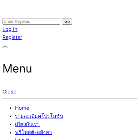
Skip
Search
อสังหาโพสต์ รีวิวเยอะ รับจ้างโพสต์ขายบ้าน รับจ้างโพสต์อสัง
รับจ้างโพสอสังหา ขายบ้าน อสังหาโพสต์ เชื่อถือได้จริง รับ
to
for:
Log in
หา แตกต่างอย่างตั้งใจ รับรองผล อันดับ1 การโพสต์ขายอสังหา
โพสต์ ที่ดิน กับทีมงานบริษัท ถูกและดีที่สุด ไม่มีค่านายหน้า
content
Register
กับทีมงานบริษัท บ้าน ที่ดิน คอนโด ติดGoogleหน้าแรกได้จริงๆ
ขายได้จริงๆ ช่วยสร้างโอกาสในการขายได้มากกว่า ที่เดียว ที่
ใน 7 วัน
กล้าการันตีผลงาน ประสบการณ์กว่า20ปี ทีมงานมืออาชีพ ช่วย
คุณขายบ้านมานาน ตัวจริง
Menu
Close
Home
รายละเอียดโปรโมชั่น
เกี่ยวกับเรา
ฟรีโพสต์-อสังหา