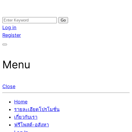
Skip
Search
อสังหาโพสต์ รีวิวเยอะ รับจ้างโพสต์ขายบ้าน รับจ้างโพสต์อสัง
รับจ้างโพสอสังหา ขายบ้าน อสังหาโพสต์ เชื่อถือได้จริง รับ
to
for:
Log in
หา แตกต่างอย่างตั้งใจ รับรองผล อันดับ1 การโพสต์ขายอสังหา
โพสต์ ที่ดิน กับทีมงานบริษัท ถูกและดีที่สุด ไม่มีค่านายหน้า
content
Register
กับทีมงานบริษัท บ้าน ที่ดิน คอนโด ติดGoogleหน้าแรกได้จริงๆ
ขายได้จริงๆ ช่วยสร้างโอกาสในการขายได้มากกว่า ที่เดียว ที่
ใน 7 วัน
กล้าการันตีผลงาน ประสบการณ์กว่า20ปี ทีมงานมืออาชีพ ช่วย
คุณขายบ้านมานาน ตัวจริง
Menu
Close
Home
รายละเอียดโปรโมชั่น
เกี่ยวกับเรา
ฟรีโพสต์-อสังหา