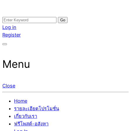
Skip
Search
อสังหาโพสต์ รีวิวเยอะ รับจ้างโพสต์ขายบ้าน รับจ้างโพสต์อสัง
รับจ้างโพสอสังหา ขายบ้าน อสังหาโพสต์ เชื่อถือได้จริง รับ
to
for:
Log in
หา แตกต่างอย่างตั้งใจ รับรองผล อันดับ1 การโพสต์ขายอสังหา
โพสต์ ที่ดิน กับทีมงานบริษัท ถูกและดีที่สุด ไม่มีค่านายหน้า
content
Register
กับทีมงานบริษัท บ้าน ที่ดิน คอนโด ติดGoogleหน้าแรกได้จริงๆ
ขายได้จริงๆ ช่วยสร้างโอกาสในการขายได้มากกว่า ที่เดียว ที่
ใน 7 วัน
กล้าการันตีผลงาน ประสบการณ์กว่า20ปี ทีมงานมืออาชีพ ช่วย
คุณขายบ้านมานาน ตัวจริง
Menu
Close
Home
รายละเอียดโปรโมชั่น
เกี่ยวกับเรา
ฟรีโพสต์-อสังหา