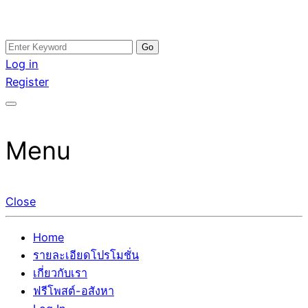
Skip
Search
อสังหาโพสต์ รีวิวเยอะ รับจ้างโพสต์ขายบ้าน รับจ้างโพสต์อสัง
รับจ้างโพสอสังหา ขายบ้าน อสังหาโพสต์ เชื่อถือได้จริง รับ
to
for:
Log in
หา แตกต่างอย่างตั้งใจ รับรองผล อันดับ1 การโพสต์ขายอสังหา
โพสต์ ที่ดิน กับทีมงานบริษัท ถูกและดีที่สุด ไม่มีค่านายหน้า
content
Register
กับทีมงานบริษัท บ้าน ที่ดิน คอนโด ติดGoogleหน้าแรกได้จริงๆ
ขายได้จริงๆ ช่วยสร้างโอกาสในการขายได้มากกว่า ที่เดียว ที่
ใน 7 วัน
กล้าการันตีผลงาน ประสบการณ์กว่า20ปี ทีมงานมืออาชีพ ช่วย
คุณขายบ้านมานาน ตัวจริง
Menu
Close
Home
รายละเอียดโปรโมชั่น
เกี่ยวกับเรา
ฟรีโพสต์-อสังหา