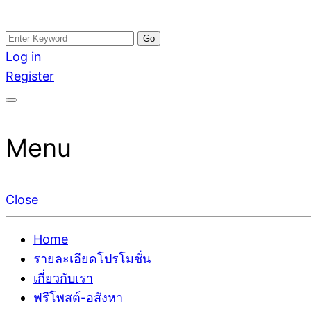
Skip
Search
อสังหาโพสต์ รีวิวเยอะ รับจ้างโพสต์ขายบ้าน รับจ้างโพสต
รับจ้างโพสอสังหา ขายบ้าน อสังหาโพสต์ เชื่อถือได้จริง รั
to
for:
Log in
ติดGoogleหน้าแรกได้จริงๆ ใน 7 วัน
เดียว ที่กล้าการันตีผลงาน ประสบการณ์กว่า20ปี ทีมงาน
content
Register
Menu
Close
Home
รายละเอียดโปรโมชั่น
เกี่ยวกับเรา
ฟรีโพสต์-อสังหา