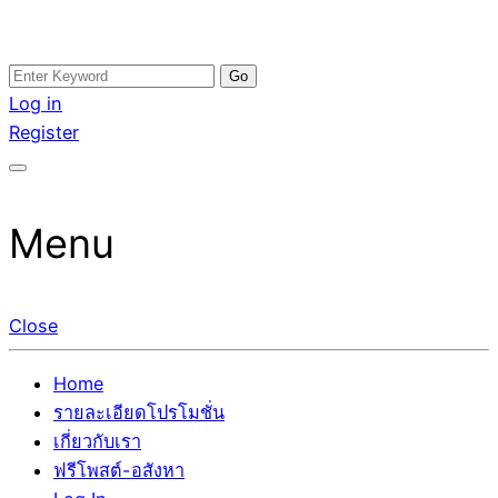
Skip
Search
อสังหาโพสต์ รีวิวเยอะ รับจ้างโพสต์ขายบ้าน รับจ้างโพสต์อสัง
รับจ้างโพสอสังหา ขายบ้าน อสังหาโพสต์ เชื่อถือได้จริง รับ
to
for:
Log in
หา แตกต่างอย่างตั้งใจ รับรองผล อันดับ1 การโพสต์ขายอสังหา
โพสต์ ที่ดิน กับทีมงานบริษัท ถูกและดีที่สุด ไม่มีค่านายหน้า
content
Register
กับทีมงานบริษัท บ้าน ที่ดิน คอนโด ติดGoogleหน้าแรกได้จริงๆ
ขายได้จริงๆ ช่วยสร้างโอกาสในการขายได้มากกว่า ที่เดียว ที่
ใน 7 วัน
กล้าการันตีผลงาน ประสบการณ์กว่า20ปี ทีมงานมืออาชีพ ช่วย
คุณขายบ้านมานาน ตัวจริง
Menu
Close
Home
รายละเอียดโปรโมชั่น
เกี่ยวกับเรา
ฟรีโพสต์-อสังหา