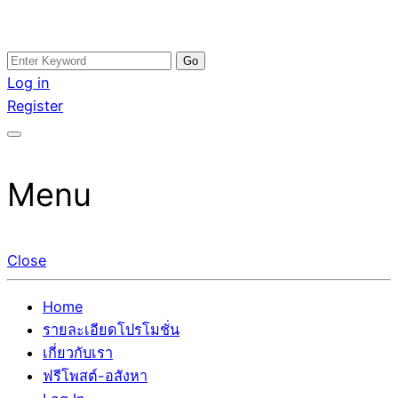
Skip
Search
อสังหาโพสต์ รีวิวเยอะ รับจ้างโพสต์ขายบ้าน รับจ้างโพสต์อสัง
รับจ้างโพสอสังหา ขายบ้าน อสังหาโพสต์ เชื่อถือได้จริง รับ
to
for:
Log in
หา แตกต่างอย่างตั้งใจ รับรองผล อันดับ1 การโพสต์ขายอสังหา
โพสต์ ที่ดิน กับทีมงานบริษัท ถูกและดีที่สุด ไม่มีค่านายหน้า
content
Register
กับทีมงานบริษัท บ้าน ที่ดิน คอนโด ติดGoogleหน้าแรกได้จริงๆ
ขายได้จริงๆ ช่วยสร้างโอกาสในการขายได้มากกว่า ที่เดียว ที่
ใน 7 วัน
กล้าการันตีผลงาน ประสบการณ์กว่า20ปี ทีมงานมืออาชีพ ช่วย
คุณขายบ้านมานาน ตัวจริง
Menu
Close
Home
รายละเอียดโปรโมชั่น
เกี่ยวกับเรา
ฟรีโพสต์-อสังหา