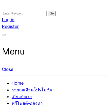
Skip
Search
อสังหาโพสต์ รีวิวเยอะ รับจ้างโพสต์ขายบ้าน รับจ้างโพสต
รับจ้างโพสอสังหา ขายบ้าน อสังหาโพสต์ เชื่อถือได้จริง รั
to
for:
Log in
ติดGoogleหน้าแรกได้จริงๆ ใน 7 วัน
เดียว ที่กล้าการันตีผลงาน ประสบการณ์กว่า20ปี ทีมงาน
content
Register
Menu
Close
Home
รายละเอียดโปรโมชั่น
เกี่ยวกับเรา
ฟรีโพสต์-อสังหา