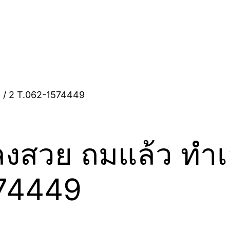
ลงสวย ถมแล้ว ทำเ
574449