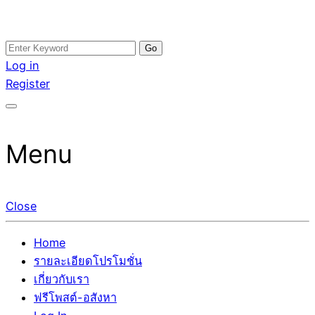
Skip
Search
อสังหาโพสต์ รีวิวเยอะ รับจ้างโพสต์ขายบ้าน รับจ้างโพสต์อสัง
รับจ้างโพสอสังหา ขายบ้าน อสังหาโพสต์ เชื่อถือได้จริง รับ
to
for:
Log in
หา แตกต่างอย่างตั้งใจ รับรองผล อันดับ1 การโพสต์ขายอสังหา
โพสต์ ที่ดิน กับทีมงานบริษัท ถูกและดีที่สุด ไม่มีค่านายหน้า
content
Register
กับทีมงานบริษัท บ้าน ที่ดิน คอนโด ติดGoogleหน้าแรกได้จริงๆ
ขายได้จริงๆ ช่วยสร้างโอกาสในการขายได้มากกว่า ที่เดียว ที่
ใน 7 วัน
กล้าการันตีผลงาน ประสบการณ์กว่า20ปี ทีมงานมืออาชีพ ช่วย
คุณขายบ้านมานาน ตัวจริง
Menu
Close
Home
รายละเอียดโปรโมชั่น
เกี่ยวกับเรา
ฟรีโพสต์-อสังหา