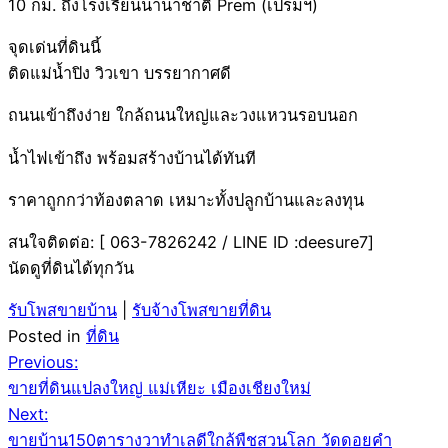
10 กม. ถึงโรงเรียนนานาชาติ Prem (เปรมฯ)
จุดเด่นที่ดินนี้
ติดแม่น้ำปิง วิวเขา บรรยากาศดี
ถนนเข้าถึงง่าย ใกล้ถนนใหญ่และวงแหวนรอบนอก
น้ำไฟเข้าถึง พร้อมสร้างบ้านได้ทันที
ราคาถูกกว่าท้องตลาด เหมาะทั้งปลูกบ้านและลงทุน
สนใจติดต่อ: [ 063-7826242 / LINE ID :deesure7]
นัดดูที่ดินได้ทุกวัน
รับโพสขายบ้าน
|
รับจ้างโพสขายที่ดิน
Posted in
ที่ดิน
Post
Previous:
ขายที่ดินแปลงใหญ่ แม่เหียะ เมืองเชียงใหม่
navigation
Next:
ขายบ้าน150ตารางวาทำเลดีใกล้พืชสวนโลก วัดดอยคำ