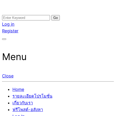
Skip
Search
อสังหาโพสต์ รีวิวเยอะ รับจ้างโพสต์ขายบ้าน รับจ้างโพสต์อสัง
รับจ้างโพสอสังหา ขายบ้าน อสังหาโพสต์ เชื่อถือได้จริง รับ
to
for:
Log in
หา แตกต่างอย่างตั้งใจ รับรองผล อันดับ1 การโพสต์ขายอสังหา
โพสต์ ที่ดิน กับทีมงานบริษัท ถูกและดีที่สุด ไม่มีค่านายหน้า
content
Register
กับทีมงานบริษัท บ้าน ที่ดิน คอนโด ติดGoogleหน้าแรกได้จริงๆ
ขายได้จริงๆ ช่วยสร้างโอกาสในการขายได้มากกว่า ที่เดียว ที่
ใน 7 วัน
กล้าการันตีผลงาน ประสบการณ์กว่า20ปี ทีมงานมืออาชีพ ช่วย
คุณขายบ้านมานาน ตัวจริง
Menu
Close
Home
รายละเอียดโปรโมชั่น
เกี่ยวกับเรา
ฟรีโพสต์-อสังหา