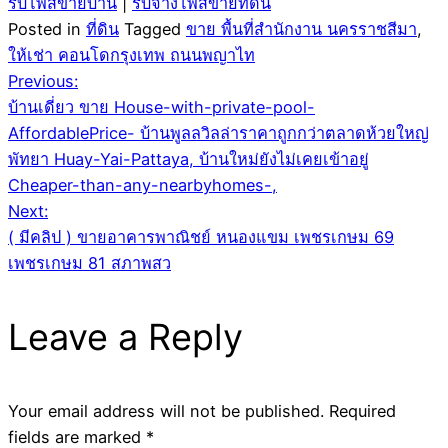
รับโพสขายบ้าน
|
รับจ้างโพสขายที่ดิน
Posted in
ที่ดิน
Tagged
ขาย พื้นที่สำนักงาน นครราชสีมา
,
ให้เช่า คอนโดกรุงเทพ ถนนพญาไท
Post
Previous:
บ้านเดี่ยว ขาย House-with-private-pool-
navigation
AffordablePrice- บ้านพูลลวิลล่าราคาถูกกว่าตลาดห้วยใหญ่
พัทยา Huay-Yai-Pattaya, บ้านใหม่ยังไม่เคยเข้าอยู่
Cheaper-than-any-nearbyhomes-,
Next:
( มีคลิป ) ขายอาคารพาณิชย์ หนองแขม เพชรเกษม 69
เพชรเกษม 81 สภาพสว
Leave a Reply
Your email address will not be published.
Required
fields are marked
*