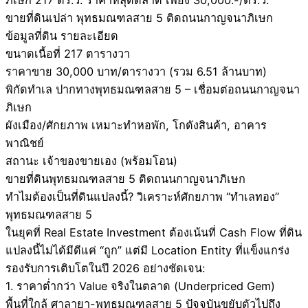
ภิเษก 217 ตร.ว. ราคาหลุดตลาด เพียง 30,000.-/ตร.ว.
ขายที่ดินเปล่า พุทธมณฑลสาย 5 ติดถนนกาญจนาภิเษก
ข้อมูลที่ดิน รายละเอียด
ขนาดเนื้อที่ 217 ตารางวา
ราคาขาย 30,000 บาท/ตารางวา (รวม 6.51 ล้านบาท)
พิกัดทำเล ปากทางพุทธมณฑลสาย 5 – เชื่อมต่อถนนกาญจนา
ภิเษก
ผังเมือง/ศักยภาพ เหมาะทำหอพัก, โกดังสินค้า, อาคาร
พาณิชย์
สถานะ เจ้าของขายเอง (พร้อมโอน)
ขายที่ดินพุทธมณฑลสาย 5 ติดถนนกาญจนาภิเษก
ทำไมต้องเป็นที่ดินแปลงนี้? วิเคราะห์ศักยภาพ “ทำเลทอง”
พุทธมณฑลสาย 5
ในยุคที่ Real Estate Investment ต้องเน้นที่ Cash Flow ที่ดิน
แปลงนี้ไม่ได้มีดีแค่ “ถูก” แต่มี Location Entity ที่แข็งแกร่ง
รองรับการเติบโตในปี 2026 อย่างชัดเจน:
1. ราคาต่ำกว่า Value จริงในตลาด (Underpriced Gem)
พื้นที่ใกล้ ศาลายา-พุทธมณฑลสาย 5 ปัจจุบันขยับตัวไปถึง