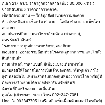
ภิเษก 217 ตร.ว. ราคาถูกกว่าตลาด เพียง 30,000.-/ตร.ว.
ขายที่ดินสาย5 ราคาต่ำกว่าตลาด,
เช็คพิกัดรอบด้าน — ใกล้ทุกสิ่งอำนวยความสะดวก
ห้างสรรพสินค้า: เซ็นทรัล ศาลายา, โลตัส ศาลายา, แม็คโคร
ศาลายา
สถาบันการศึกษา: มหาวิทยาลัยมหิดล (ศาลายา),
มทร.รัตนโกสินทร์
โรงพยาบาล: ศูนย์การแพทย์กาญจนาภิเษก
Industrial Zone: รายล้อมด้วยโรงงานอุตสาหกรรมและโกดัง
สินค้าชั้นนำ
ด่วน! ทำเลนี้ ราคาแบบนี้ มีเพียงแปลงเดียวเท่านั้น
อย่าปล่อยให้โอกาสในการเป็นเจ้าของที่ดิน “ต้นทุนต่ำ กำไร
สูง” หลุดมือไป เหมาะสำหรับนักลงทุนที่มองการณ์ไกล หรือผู้ที่
ต้องการสร้างรายได้จากอสังหาริมทรัพย์ทันที
นัดชมที่ดินหรือสอบถามเพิ่มเติม:
คุณโม (เจ้าของขายเอง) โทร: 092-347-7051
Line ID: 0923477051 (หรือคลิกเพิ่มเพื่อนด้วยเบอร์โทรศัพท์)