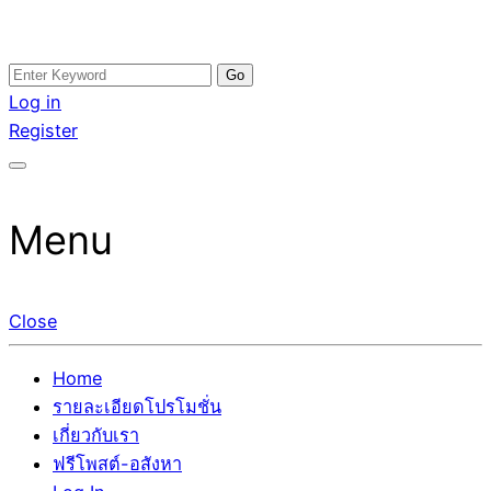
Skip
Search
อสังหาโพสต์ รีวิวเยอะ รับจ้างโพสต์ขายบ้าน รับจ้างโพสต์อสัง
รับจ้างโพสอสังหา ขายบ้าน อสังหาโพสต์ เชื่อถือได้จริง รับ
to
for:
Log in
หา แตกต่างอย่างตั้งใจ รับรองผล อันดับ1 การโพสต์ขายอสังหา
โพสต์ ที่ดิน กับทีมงานบริษัท ถูกและดีที่สุด ไม่มีค่านายหน้า
content
Register
กับทีมงานบริษัท บ้าน ที่ดิน คอนโด ติดGoogleหน้าแรกได้จริงๆ
ขายได้จริงๆ ช่วยสร้างโอกาสในการขายได้มากกว่า ที่เดียว ที่
ใน 7 วัน
กล้าการันตีผลงาน ประสบการณ์กว่า20ปี ทีมงานมืออาชีพ ช่วย
คุณขายบ้านมานาน ตัวจริง
Menu
Close
Home
รายละเอียดโปรโมชั่น
เกี่ยวกับเรา
ฟรีโพสต์-อสังหา