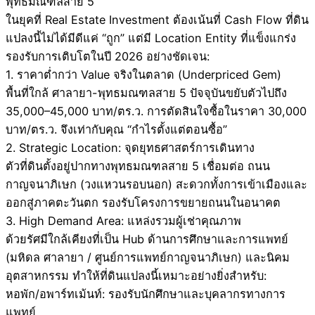
พุทธมณฑลสาย 5
ในยุคที่ Real Estate Investment ต้องเน้นที่ Cash Flow ที่ดิน
แปลงนี้ไม่ได้มีดีแค่ “ถูก” แต่มี Location Entity ที่แข็งแกร่ง
รองรับการเติบโตในปี 2026 อย่างชัดเจน:
1. ราคาต่ำกว่า Value จริงในตลาด (Underpriced Gem)
พื้นที่ใกล้ ศาลายา-พุทธมณฑลสาย 5 ปัจจุบันขยับตัวไปถึง
35,000–45,000 บาท/ตร.ว. การตัดสินใจซื้อในราคา 30,000
บาท/ตร.ว. จึงเท่ากับคุณ “กำไรตั้งแต่ตอนซื้อ”
2. Strategic Location: จุดยุทธศาสตร์การเดินทาง
ตัวที่ดินตั้งอยู่ปากทางพุทธมณฑลสาย 5 เชื่อมต่อ ถนน
กาญจนาภิเษก (วงแหวนรอบนอก) สะดวกทั้งการเข้าเมืองและ
ออกสู่ภาคตะวันตก รองรับโครงการขยายถนนในอนาคต
3. High Demand Area: แหล่งรวมผู้เช่าคุณภาพ
ด้วยรัศมีใกล้เคียงที่เป็น Hub ด้านการศึกษาและการแพทย์
(มหิดล ศาลายา / ศูนย์การแพทย์กาญจนาภิเษก) และนิคม
อุตสาหกรรม ทำให้ที่ดินแปลงนี้เหมาะอย่างยิ่งสำหรับ:
หอพัก/อพาร์ทเม้นท์: รองรับนักศึกษาและบุคลากรทางการ
แพทย์