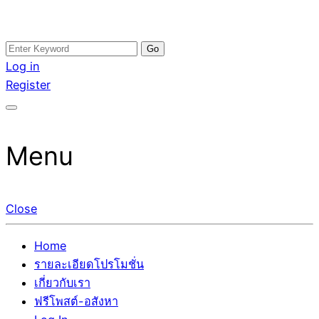
Skip
Search
อสังหาโพสต์ รีวิวเยอะ รับจ้างโพสต์ขายบ้าน รับจ้างโพสต์อสัง
รับจ้างโพสอสังหา ขายบ้าน อสังหาโพสต์ เชื่อถือได้จริง รับ
to
for:
Log in
หา แตกต่างอย่างตั้งใจ รับรองผล อันดับ1 การโพสต์ขายอสังหา
โพสต์ ที่ดิน กับทีมงานบริษัท ถูกและดีที่สุด ไม่มีค่านายหน้า
content
Register
กับทีมงานบริษัท บ้าน ที่ดิน คอนโด ติดGoogleหน้าแรกได้จริงๆ
ขายได้จริงๆ ช่วยสร้างโอกาสในการขายได้มากกว่า ที่เดียว ที่
ใน 7 วัน
กล้าการันตีผลงาน ประสบการณ์กว่า20ปี ทีมงานมืออาชีพ ช่วย
คุณขายบ้านมานาน ตัวจริง
Menu
Close
Home
รายละเอียดโปรโมชั่น
เกี่ยวกับเรา
ฟรีโพสต์-อสังหา