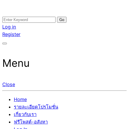
Skip
Search
อสังหาโพสต์ รีวิวเยอะ รับจ้างโพสต์ขายบ้าน รับจ้างโพสต์อสัง
รับจ้างโพสอสังหา ขายบ้าน อสังหาโพสต์ เชื่อถือได้จริง รับ
to
for:
Log in
หา แตกต่างอย่างตั้งใจ รับรองผล อันดับ1 การโพสต์ขายอสังหา
โพสต์ ที่ดิน กับทีมงานบริษัท ถูกและดีที่สุด ไม่มีค่านายหน้า
content
Register
กับทีมงานบริษัท บ้าน ที่ดิน คอนโด ติดGoogleหน้าแรกได้จริงๆ
ขายได้จริงๆ ช่วยสร้างโอกาสในการขายได้มากกว่า ที่เดียว ที่
ใน 7 วัน
กล้าการันตีผลงาน ประสบการณ์กว่า20ปี ทีมงานมืออาชีพ ช่วย
คุณขายบ้านมานาน ตัวจริง
Menu
Close
Home
รายละเอียดโปรโมชั่น
เกี่ยวกับเรา
ฟรีโพสต์-อสังหา