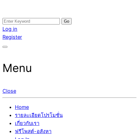
Skip
Search
อสังหาโพสต์ รีวิวเยอะ รับจ้างโพสต์ขายบ้าน รับจ้างโพสต์อสัง
รับจ้างโพสอสังหา ขายบ้าน อสังหาโพสต์ เชื่อถือได้จริง รับ
to
for:
Log in
หา แตกต่างอย่างตั้งใจ รับรองผล อันดับ1 การโพสต์ขายอสังหา
โพสต์ ที่ดิน กับทีมงานบริษัท ถูกและดีที่สุด ไม่มีค่านายหน้า
content
Register
กับทีมงานบริษัท บ้าน ที่ดิน คอนโด ติดGoogleหน้าแรกได้จริงๆ
ขายได้จริงๆ ช่วยสร้างโอกาสในการขายได้มากกว่า ที่เดียว ที่
ใน 7 วัน
กล้าการันตีผลงาน ประสบการณ์กว่า20ปี ทีมงานมืออาชีพ ช่วย
คุณขายบ้านมานาน ตัวจริง
Menu
Close
Home
รายละเอียดโปรโมชั่น
เกี่ยวกับเรา
ฟรีโพสต์-อสังหา