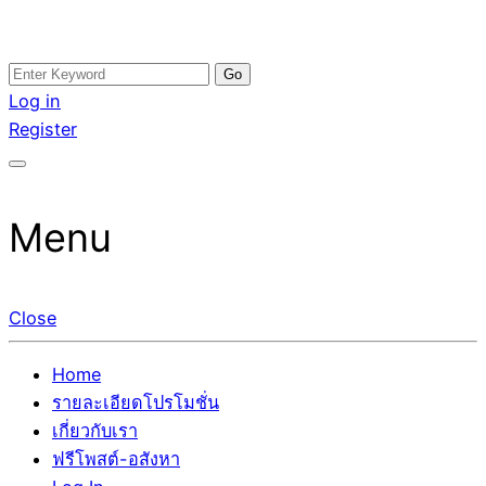
Skip
Search
อสังหาโพสต์ รีวิวเยอะ รับจ้างโพสต์ขายบ้าน รับจ้างโพสต์อสัง
รับจ้างโพสอสังหา ขายบ้าน อสังหาโพสต์ เชื่อถือได้จริง รับ
to
for:
Log in
หา แตกต่างอย่างตั้งใจ รับรองผล อันดับ1 การโพสต์ขายอสังหา
โพสต์ ที่ดิน กับทีมงานบริษัท ถูกและดีที่สุด ไม่มีค่านายหน้า
content
Register
กับทีมงานบริษัท บ้าน ที่ดิน คอนโด ติดGoogleหน้าแรกได้จริงๆ
ขายได้จริงๆ ช่วยสร้างโอกาสในการขายได้มากกว่า ที่เดียว ที่
ใน 7 วัน
กล้าการันตีผลงาน ประสบการณ์กว่า20ปี ทีมงานมืออาชีพ ช่วย
คุณขายบ้านมานาน ตัวจริง
Menu
Close
Home
รายละเอียดโปรโมชั่น
เกี่ยวกับเรา
ฟรีโพสต์-อสังหา