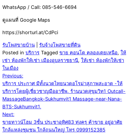
WhatsApp / Call: 085-546-6694
ดูแผนที่ Google Maps
https://shorturl.at/CdPci
รับโพสขายบ้าน
|
รับจ้างโพสขายที่ดิน
Posted in
บริการ
Tagged
ขาย คอนโด คลองเตยเหนือ
,
ให้
เช่า ห้องพักให้เช่า เมืองอุบลราชธานี
,
ให้เช่า ห้องพักให้เช่า
ในเมือง
Post
Previous:
บริการ ประกาศ มีทั้งนวดไทยนวดอโรม่าสุภาพสะอาด -ให้
navigation
บริการโดยผู้เชี่ยวชาญมืออาชีพ, ร้านนวดสุขุมวิท1 Outcall-
MassageBangkok-Sukhumvit1 Massage-near-Nana-
BTS-Sukhumvit1,
Next:
ขายทาวน์โฮม 3ชั้น ประชาอุทิศ83 ทุ่งครุ ค้าขาย อยู่อาศัย
ใกล้แหล่งชุมชน ใกล้ถนนใหญ่ โทร 0999152385