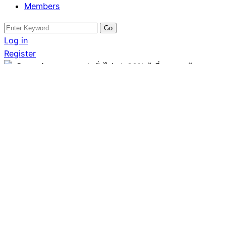
Members
Search
for:
Log in
Register
อสังหาฟรีโพสต์
บริการ ประกาศ ถูกกว่า
ทั่วไปกว่า30% ผู้เชี่ยวชาญ
ด้านจัดหาพยาบาล ราคาที่
คุ้มค่ากว่าที่คุณคิด ที่บ้าน
และโรงงาน ได้รับใบ