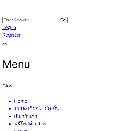
Skip
Search
อสังหาโพสต์ รีวิวเยอะ รับจ้างโพสต์ขายบ้าน รับจ้างโพสต์อสัง
รับจ้างโพสอสังหา ขายบ้าน อสังหาโพสต์ เชื่อถือได้จริง รับ
to
for:
Log in
หา แตกต่างอย่างตั้งใจ รับรองผล อันดับ1 การโพสต์ขายอสังหา
โพสต์ ที่ดิน กับทีมงานบริษัท ถูกและดีที่สุด ไม่มีค่านายหน้า
content
Register
กับทีมงานบริษัท บ้าน ที่ดิน คอนโด ติดGoogleหน้าแรกได้จริงๆ
ขายได้จริงๆ ช่วยสร้างโอกาสในการขายได้มากกว่า ที่เดียว ที่
ใน 7 วัน
กล้าการันตีผลงาน ประสบการณ์กว่า20ปี ทีมงานมืออาชีพ ช่วย
คุณขายบ้านมานาน ตัวจริง
Menu
Close
Home
รายละเอียดโปรโมชั่น
เกี่ยวกับเรา
ฟรีโพสต์-อสังหา