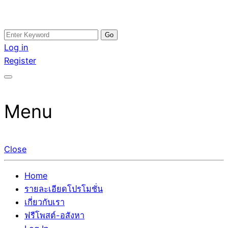
Skip
Search
อสังหาโพสต์ รีวิวเยอะ รับจ้างโพสต์ขายบ้าน รับจ้างโพสต์อสัง
รับจ้างโพสอสังหา ขายบ้าน อสังหาโพสต์ เชื่อถือได้จริง รับ
to
for:
Log in
หา แตกต่างอย่างตั้งใจ รับรองผล อันดับ1 การโพสต์ขายอสังหา
โพสต์ ที่ดิน กับทีมงานบริษัท ถูกและดีที่สุด ไม่มีค่านายหน้า
content
Register
กับทีมงานบริษัท บ้าน ที่ดิน คอนโด ติดGoogleหน้าแรกได้จริงๆ
ขายได้จริงๆ ช่วยสร้างโอกาสในการขายได้มากกว่า ที่เดียว ที่
ใน 7 วัน
กล้าการันตีผลงาน ประสบการณ์กว่า20ปี ทีมงานมืออาชีพ ช่วย
คุณขายบ้านมานาน ตัวจริง
Menu
Close
Home
รายละเอียดโปรโมชั่น
เกี่ยวกับเรา
ฟรีโพสต์-อสังหา