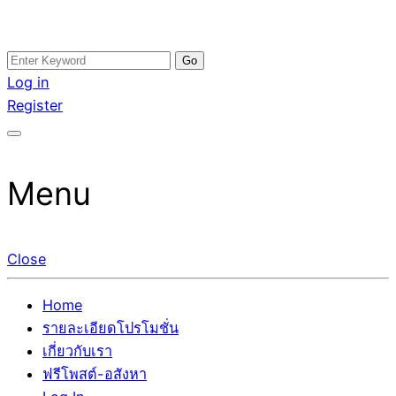
Skip
Search
อสังหาโพสต์ รีวิวเยอะ รับจ้างโพสต์ขายบ้าน รับจ้างโพสต์อสัง
รับจ้างโพสอสังหา ขายบ้าน อสังหาโพสต์ เชื่อถือได้จริง รับ
to
for:
Log in
หา แตกต่างอย่างตั้งใจ รับรองผล อันดับ1 การโพสต์ขายอสังหา
โพสต์ ที่ดิน กับทีมงานบริษัท ถูกและดีที่สุด ไม่มีค่านายหน้า
content
Register
กับทีมงานบริษัท บ้าน ที่ดิน คอนโด ติดGoogleหน้าแรกได้จริงๆ
ขายได้จริงๆ ช่วยสร้างโอกาสในการขายได้มากกว่า ที่เดียว ที่
ใน 7 วัน
กล้าการันตีผลงาน ประสบการณ์กว่า20ปี ทีมงานมืออาชีพ ช่วย
คุณขายบ้านมานาน ตัวจริง
Menu
Close
Home
รายละเอียดโปรโมชั่น
เกี่ยวกับเรา
ฟรีโพสต์-อสังหา