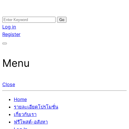
Skip
Search
อสังหาโพสต์ รีวิวเยอะ รับจ้างโพสต์ขายบ้าน รับจ้างโพสต์อสัง
รับจ้างโพสอสังหา ขายบ้าน อสังหาโพสต์ เชื่อถือได้จริง รับ
to
for:
Log in
หา แตกต่างอย่างตั้งใจ รับรองผล อันดับ1 การโพสต์ขายอสังหา
โพสต์ ที่ดิน กับทีมงานบริษัท ถูกและดีที่สุด ไม่มีค่านายหน้า
content
Register
กับทีมงานบริษัท บ้าน ที่ดิน คอนโด ติดGoogleหน้าแรกได้จริงๆ
ขายได้จริงๆ ช่วยสร้างโอกาสในการขายได้มากกว่า ที่เดียว ที่
ใน 7 วัน
กล้าการันตีผลงาน ประสบการณ์กว่า20ปี ทีมงานมืออาชีพ ช่วย
คุณขายบ้านมานาน ตัวจริง
Menu
Close
Home
รายละเอียดโปรโมชั่น
เกี่ยวกับเรา
ฟรีโพสต์-อสังหา