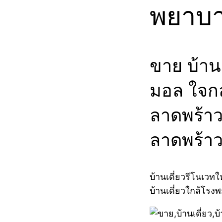
พยาบา
ขาย บ้าน
มอล ใจกล
ลาดพร้าว
ลาดพร้าว
บ้านเดี่ยวรีโนเวท
บ้านเดี่ยวใกล้โรง