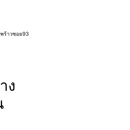
าดพร้าวซอย93
ลาง
น