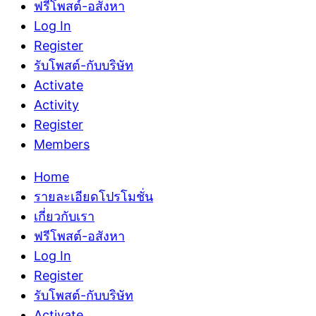
ฟรีโพสต์-อสังหา
Log In
Register
รับโพสต์-กับบริษัท
Activate
Activity
Register
Members
Home
รายละเอียดโปรโมชั่น
เกี่ยวกับเรา
ฟรีโพสต์-อสังหา
Log In
Register
รับโพสต์-กับบริษัท
Activate