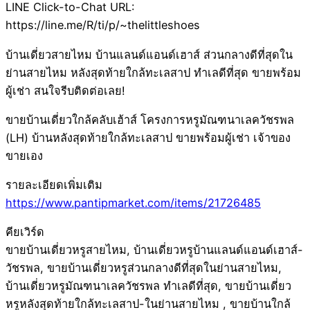
LINE Click-to-Chat URL:
https://line.me/R/ti/p/~thelittleshoes
บ้านเดี่ยวสายไหม บ้านแลนด์แอนด์เฮาส์ ส่วนกลางดีที่สุดใน
ย่านสายไหม หลังสุดท้ายใกล้ทะเลสาป ทำเลดีที่สุด ขายพร้อม
ผู้เช่า สนใจรีบติดต่อเลย!
ขายบ้านเดี่ยวใกล้คลับเฮ้าส์ โครงการหรูมัณฑนาเลควัชรพล
(LH) บ้านหลังสุดท้ายใกล้ทะเลสาป ขายพร้อมผู้เช่า เจ้าของ
ขายเอง
รายละเอียดเพิ่มเติม
https://www.pantipmarket.com/items/21726485
คียเวิร์ด
ขายบ้านเดี่ยวหรูสายไหม, บ้านเดี่ยวหรูบ้านแลนด์แอนด์เฮาส์-
วัชรพล, ขายบ้านเดี่ยวหรูส่วนกลางดีที่สุดในย่านสายไหม,
บ้านเดี่ยวหรูมัณฑนาเลควัชรพล ทำเลดีที่สุด, ขายบ้านเดี่ยว
หรูหลังสุดท้ายใกล้ทะเลสาป-ในย่านสายไหม , ขายบ้านใกล้