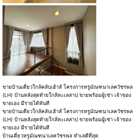
ขายบ้านเดี่ยวใกล้คลับเฮ้าส์ โครงการหรูมัณฑนาเลควัชรพล
(LH) บ้านหลังสุดท้ายใกล้ทะเลสาป ขายพร้อมผู้เช่า เจ้าของ
ขายเอง มีรายได้ทันที
ขายบ้านเดี่ยวใกล้คลับเฮ้าส์ โครงการหรูมัณฑนาเลควัชรพล
(LH) บ้านหลังสุดท้ายใกล้ทะเลสาป ขายพร้อมผู้เช่า เจ้าของ
ขายเอง มีรายได้ทันที
บ้านเดี่ยวหรูมัณฑนาเลควัชรพล ทำเลดีที่สุด