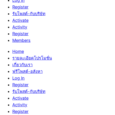
Log In
Register
รับโพสต์-กับบริษัท
Activate
Activity
Register
Members
Home
รายละเอียดโปรโมชั่น
เกี่ยวกับเรา
ฟรีโพสต์-อสังหา
Log In
Register
รับโพสต์-กับบริษัท
Activate
Activity
Register