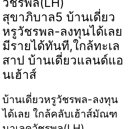
วัชรพล(LH)
สุขาภิบาล5 บ้านเดี่ยว
หรูวัชรพล-ลงทุนได้เลย
มีรายได้ทันที,ใกล้ทะเล
สาป บ้านเดี่ยวแลนด์แอ
นเฮ้าส์
บ้านเดี่ยวหรูวัชรพล-ลงทุน
ได้เลย ใกล้คลับเฮ้าส์มัณฑ
นาเลควัชรพล(LH)